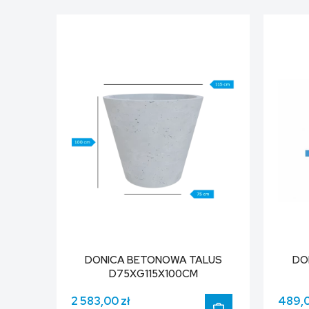
DONICA BETONOWA TALUS
DO
D75XG115X100CM
2 583,00 zł
489,0