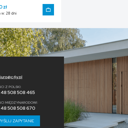
0 zł
 w:
28 dni
DO KOSZYKA
iuro@c4y.pl
NCI Z POLSKI:
+48 508 508 465
NCI MIĘDZYNARODOWI:
+48 508 508 670
YŚLIJ ZAPYTANIE