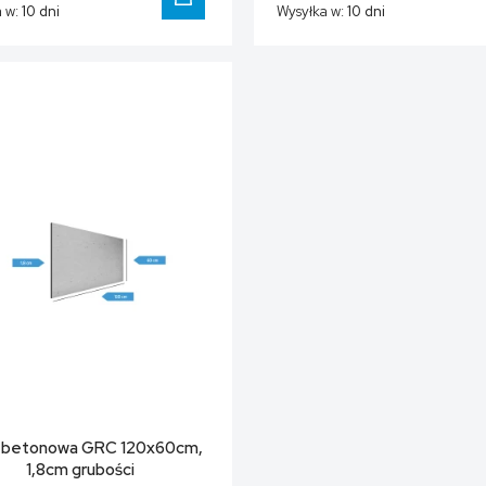
 w:
10 dni
Wysyłka w:
10 dni
DO KOSZYKA
a betonowa GRC 120x60cm,
1,8cm grubości