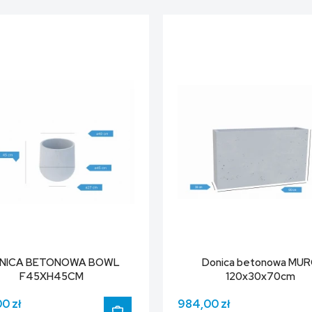
NICA BETONOWA BOWL
Donica betonowa MU
F45XH45CM
120x30x70cm
0 zł
984,00 zł