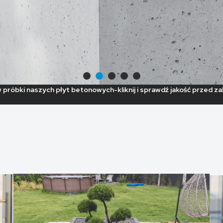
próbki naszych płyt betonowych-kliknij i sprawdź jakość przed z