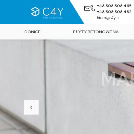
+48 508 508 465
+48 508 508 483
biuro@c4y.pl
DONICE
PŁYTY BETONOWE NA
BETONOWE
ŚCIANĘ
MA