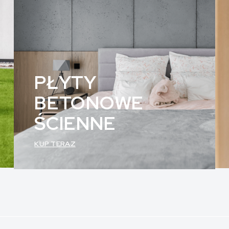
PŁYTY
BETONOWE
ŚCIENNE
KUP TERAZ