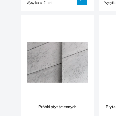
Wysyłka w:
21 dni
Wysyłka
DO KOSZYKA
Próbki płyt ściennych
Płyt