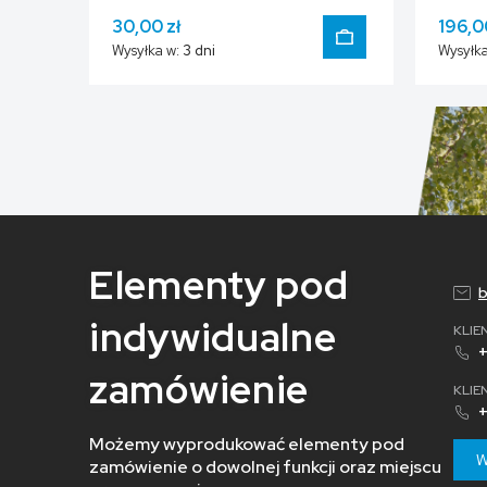
30,00 zł
196,0
Wysyłka w:
3 dni
Wysyłka
DO KOSZYKA
Elementy pod
b
indywidualne
KLIE
zamówienie
KLIE
Możemy wyprodukować elementy pod
W
zamówienie o dowolnej funkcji oraz miejscu