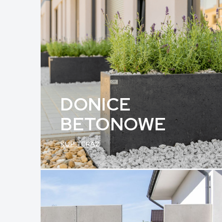
DONICE
BETONOWE
KUP TERAZ