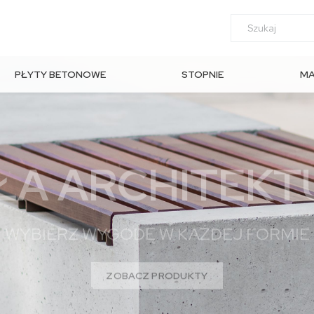
PŁYTY BETONOWE
STOPNIE
M
OGRODOWE
SCHODOWE
AR
ŁA ARCHITEKT
WYBIERZ WYGODĘ W KAŻDEJ FORMIE
ZOBACZ PRODUKTY