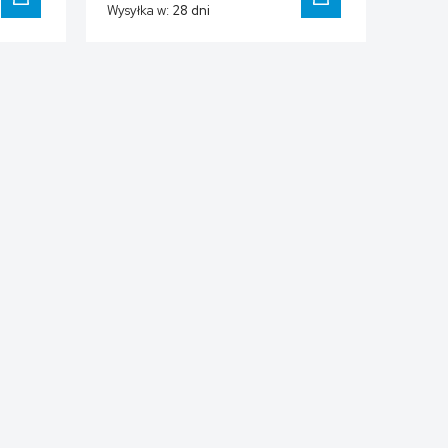
Wysyłka w:
28 dni
DO KOSZYKA
DO KOSZYKA