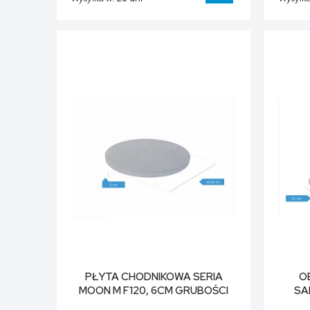
DO KOSZYKA
PŁYTA CHODNIKOWA SERIA
O
MOON M F120, 6CM GRUBOŚCI
SA