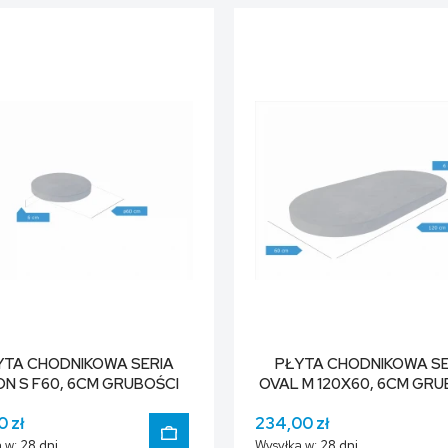
DO KOSZYKA
YTA CHODNIKOWA SERIA
PŁYTA CHODNIKOWA SE
N S F60, 6CM GRUBOŚCI
OVAL M 120X60, 6CM GRU
0 zł
234,00 zł
 w:
28 dni
Wysyłka w:
28 dni