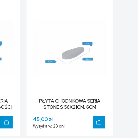
DO KOSZYKA
DO KOSZYKA
RIA
PŁYTA CHODNIKOWA SERIA
BOŚCI
STONE S 56X21CM, 6CM
GRUBOŚCI
45,00 zł
Wysyłka w:
28 dni