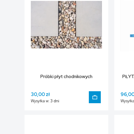
Próbki płyt chodnikowych
PŁYT
30,00 zł
96,00
Wysyłka w:
3 dni
Wysyłka
DO KOSZYKA