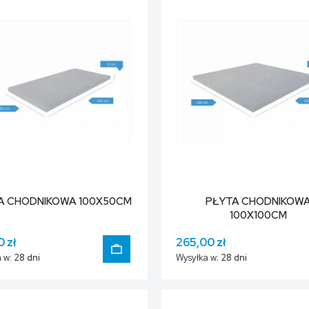
A CHODNIKOWA 100X50CM
PŁYTA CHODNIKOW
100X100CM
0 zł
265,00 zł
 w:
28 dni
Wysyłka w:
28 dni