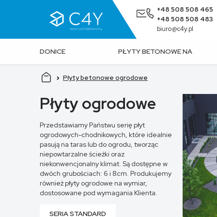
+48 508 508 465
+48 508 508 483
biuro@c4y.pl
DONICE
PŁYTY BETONOWE NA
BETONOWE
ŚCIANĘ
Płyty betonowe ogrodowe
Płyty ogrodowe
Przedstawiamy Państwu serię płyt
ogrodowych-chodnikowych, które idealnie
pasują na taras lub do ogrodu, tworząc
niepowtarzalne ścieżki oraz
niekonwencjonalny klimat. Są dostępne w
dwóch grubościach: 6 i 8cm. Produkujemy
również płyty ogrodowe na wymiar,
dostosowane pod wymagania Klienta.
SERIA STANDARD