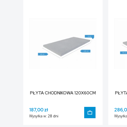
DO KOSZYKA
PŁYTA CHODNIKOWA 120X60CM
PŁYT
187,00 zł
286,0
Wysyłka w:
28 dni
Wysyłka