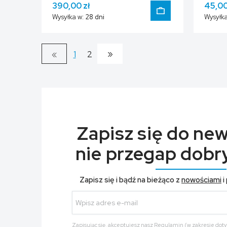
390,00 zł
45,00
Wysyłka w:
28 dni
Wysyłka
»
«
1
2
DO KOSZYKA
Zapisz się do new
nie przegap dobry
Zapisz się i bądź na bieżąco z
nowościami
i
Zapisując się, akceptujesz nasz
Regulamin
(w zakresie dot