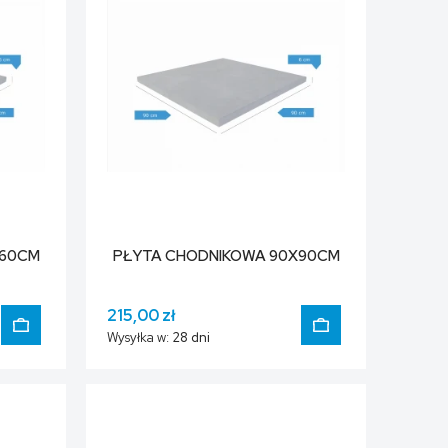
X60CM
PŁYTA CHODNIKOWA 90X90CM
215,00 zł
Wysyłka w:
28 dni
DO KOSZYKA
DO KOSZYKA