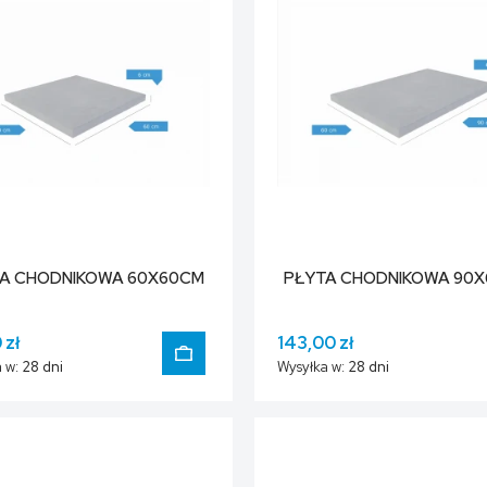
A CHODNIKOWA 60X60CM
PŁYTA CHODNIKOWA 90
 zł
143,00 zł
 w:
28 dni
Wysyłka w:
28 dni
DO KOSZYKA