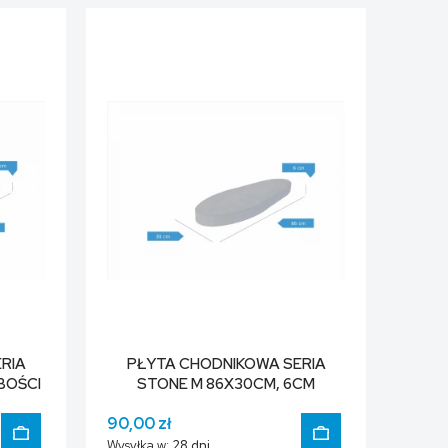
DO KOSZYKA
DO KOSZYKA
RIA
PŁYTA CHODNIKOWA SERIA
BOŚCI
STONE M 86X30CM, 6CM
GRUBOŚCI
90,00 zł
Wysyłka w:
28 dni