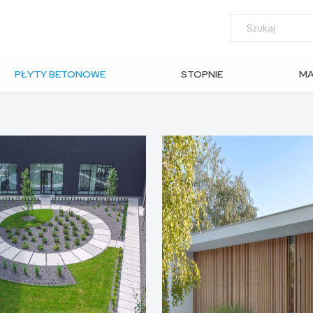
PŁYTY BETONOWE
STOPNIE
M
OGRODOWE
SCHODOWE
AR