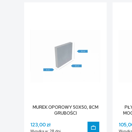
DO KOSZYKA
MUREK OPOROWY 50X50, 8CM
PŁ
GRUBOŚCI
MOO
123,00 zł
105,0
Wysyłka w:
28 dni
Wysyłka