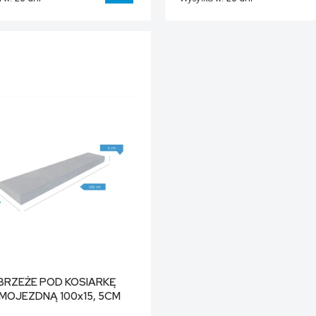
DO KOSZYKA
BRZEŻE POD KOSIARKĘ
MOJEZDNĄ 100x15, 5CM
grubości