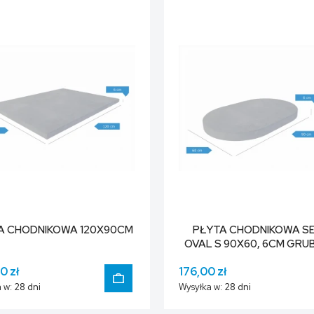
DO KOSZYKA
A CHODNIKOWA 120X90CM
PŁYTA CHODNIKOWA SE
OVAL S 90X60, 6CM GRU
0 zł
176,00 zł
 w:
28 dni
Wysyłka w:
28 dni