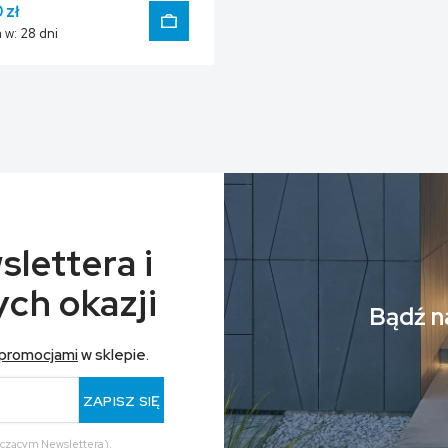
 zł
 w:
28 dni
DO KOSZYKA
slettera i
ch okazji
Bądź na
promocjami
w sklepie.
ZAPISZ SIĘ
yczącym Newslettera).