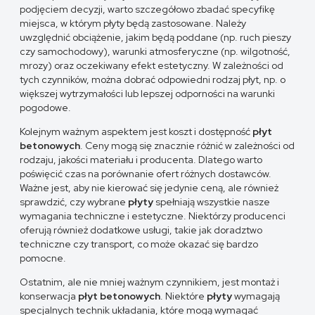
podjęciem decyzji, warto szczegółowo zbadać specyfikę
miejsca, w którym płyty będą zastosowane. Należy
uwzględnić obciążenie, jakim będą poddane (np. ruch pieszy
czy samochodowy), warunki atmosferyczne (np. wilgotność,
mrozy) oraz oczekiwany efekt estetyczny. W zależności od
tych czynników, można dobrać odpowiedni rodzaj płyt, np. o
większej wytrzymałości lub lepszej odporności na warunki
pogodowe.
Kolejnym ważnym aspektem jest koszt i dostępność
płyt
betonowych
. Ceny mogą się znacznie różnić w zależności od
rodzaju, jakości materiału i producenta. Dlatego warto
poświęcić czas na porównanie ofert różnych dostawców.
Ważne jest, aby nie kierować się jedynie ceną, ale również
sprawdzić, czy wybrane
płyty
spełniają wszystkie nasze
wymagania techniczne i estetyczne. Niektórzy producenci
oferują również dodatkowe usługi, takie jak doradztwo
techniczne czy transport, co może okazać się bardzo
pomocne.
Ostatnim, ale nie mniej ważnym czynnikiem, jest montaż i
konserwacja
płyt betonowych
. Niektóre
płyty
wymagają
specjalnych technik układania, które mogą wymagać