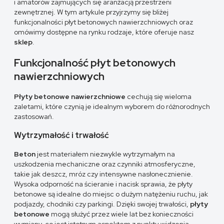
i amatorów zajmujących się aranżacją przestrzeni
zewnętrznej. W tym artykule przyjrzymy się bliżej
funkcjonalności płyt betonowych nawierzchniowych oraz
omówimy dostępne na rynku rodzaje, które oferuje nasz
sklep
.
Funkcjonalność płyt betonowych
nawierzchniowych
Płyty betonowe nawierzchniowe
cechują się wieloma
zaletami, które czynią je idealnym wyborem do różnorodnych
zastosowań.
Wytrzymałość i trwałość
Beton
jest materiałem niezwykle wytrzymałym na
uszkodzenia mechaniczne oraz czynniki atmosferyczne,
takie jak deszcz, mróz czy intensywne nasłonecznienie.
Wysoka odporność na ścieranie i nacisk sprawia, że płyty
betonowe są idealne do miejsc o dużym natężeniu ruchu, jak
podjazdy, chodniki czy parkingi. Dzięki swojej trwałości,
płyty
betonowe
mogą służyć przez wiele lat bez konieczności
wymiany, co jest istotnym aspektem z punktu widzenia