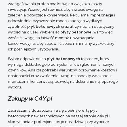
zaangażowania profesjonalistów, co zwiększa koszty
inwestycji. Ważne jest również, aby zwrócić uwagę na
zalecenia dotyczące konserwacji. Regularna
impregnacja
i
odpowiednie czyszczenie mogą znacząco wydłużyć
żywotność p
łyt betonowych
oraz utrzymać ich estetyczny
wygląd na dłużej. Wybierając
płyty betonowe
, warto więc
zwrócić uwagę na łatwość montażu i wymagania
konserwacyjne, aby zapewnić sobie minimalny wysiłek przy
ich późniejszym użytkowaniu.
Wybór odpowiednich
płyt betonowych
to proces, który
wymaga dokładnego przemyślenia i uwzględnienia różnych
czynników. Analiza potrzeb i warunków, porównanie kosztów i
dostępności oraz zwrócenie uwagi na aspekty związane z
montażem i konserwacją, pozwolą na dokonanie najlepszego
wyboru.
Zakupy w C4Y.pl
Zapraszamy do zapoznania się z pełną ofertą płyt
betonowych nawierzchniowych na naszej stronie c4y.pl i
skorzystania z profesjonalnego doradztwa przy wyborze