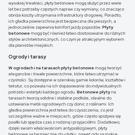
wysokiej trwałości, płyty betonowe mogą służyć przez wiele
lat bez potrzeby częstych napraw czy wymiany, co znacząco
obniża koszty utrzymania infrastruktury drogowej. Ponadto,
ich gładka powierzchnia jest bezpieczna dla pieszych, a
jednocześnie zapewnia komfort jazdy pojazdów.
Płyty
betonowe
mogą być również łatwo dostosowane do różnych
stylów architektonicznych, co czyni je atrakcyjnym wyborem
dla planistów miejskich.
Ogrody i tarasy
W ogrodach i na tarasach płyty betonowe
mogą tworzyć
eleganckie i trwałe powierzchnie, które łatwo utrzymać w
czystości. Są dostępne w szerokiej gamie kolorów, kształtów i
tekstur, co pozwala na ich dopasowanie do indywidualnych
potrzeb i estetyki każdego ogrodu.
Betonowe płyty
na
tarasach tworzą solidne i stabilne podłoże, idealne do
ustawiania mebli ogrodowych czy donic z roślinami. Ich
gładka powierzchnia jest łatwa do czyszczenia, co jest
szczególnie ważne w miejscach, gdzie często spożywa się
posiłki lub spędza czas z rodziną i przyjaciółmi. Dodatkowo,
dzięki swoim właściwościom antypoślizgowym, płyty
betonowe są bezpieczne do użytku, nawet gdy są mokre.