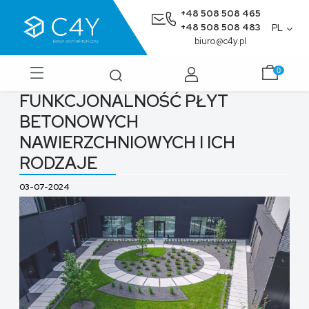
+48 508 508 465
+48 508 508 483
PL
biuro@c4y.pl
FUNKCJONALNOŚĆ PŁYT
BETONOWYCH
NAWIERZCHNIOWYCH I ICH
RODZAJE
03-07-2024