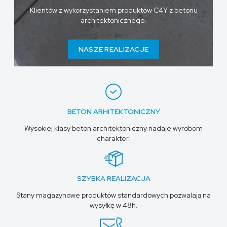
Klientów z wykorzystaniem produktów C4Y z betonu
architektonicznego.
NASZE REALIZACJE
BETON ARHITEKTONICZNY
Wysokiej klasy beton architektoniczny nadaje wyrobom
charakter.
SZYBKA REALIZACJA
Stany magazynowe produktów standardowych pozwalają na
wysyłkę w 48h.