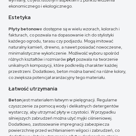
ekonomicznego i ekologicznego.
Estetyka
Płyty betonow
e dostępne są w wielu wzorach, kolorach i
fakturach, co pozwala na dopasowanie ich do stylistyki
każdego ogrodu, tarasu czy podjazdu. Mogą imitować
naturalny kamień, drewno, a nawet posiadać nowoczesne,
minimalistyczne wykończenie. Możliwość wyboru spośród
różnych kształtów i rozmiarów
płyt
pozwala na tworzenie
unikalnych kompozycji, które podkreślą charakter każdej
przestrzeni. Dodatkowo, beton można barwić na różne kolory,
co zwiększa potencjał aranżacyjny tego materiału.
Łatwość utrzymania
Beton
jest materiałem łatwym w pielęgnacji. Regularne
czyszczenie za pomocą wody i delikatnych detergentów
wystarczy, aby utrzymać płyty w czystości. W przypadku
silniejszych zabrudzeń można użyć myjki ciśnieniowej.
Dodatkowo, zastosowanie impregnacji zabezpiecza
powierzchnię przed wchłanianiem wilgoci i zabrudzeń, co