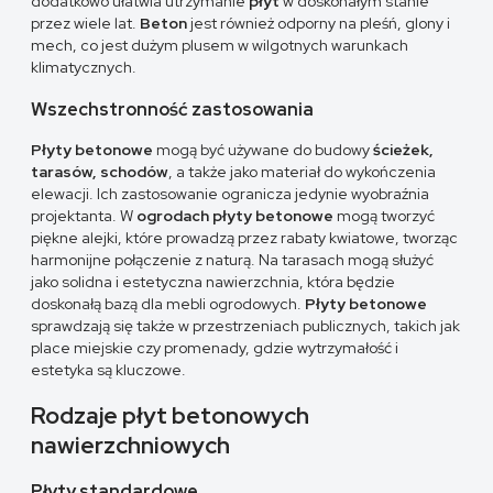
dodatkowo ułatwia utrzymanie
płyt
w doskonałym stanie
przez wiele lat.
Beton
jest również odporny na pleśń, glony i
mech, co jest dużym plusem w wilgotnych warunkach
klimatycznych.
Wszechstronność zastosowania
Płyty betonowe
mogą być używane do budowy
ścieżek,
tarasów, schodów
, a także jako materiał do wykończenia
elewacji. Ich zastosowanie ogranicza jedynie wyobraźnia
projektanta. W
ogrodach płyty betonowe
mogą tworzyć
piękne alejki, które prowadzą przez rabaty kwiatowe, tworząc
harmonijne połączenie z naturą. Na tarasach mogą służyć
jako solidna i estetyczna nawierzchnia, która będzie
doskonałą bazą dla mebli ogrodowych.
Płyty betonowe
sprawdzają się także w przestrzeniach publicznych, takich jak
place miejskie czy promenady, gdzie wytrzymałość i
estetyka są kluczowe.
Rodzaje płyt betonowych
nawierzchniowych
Płyty standardowe