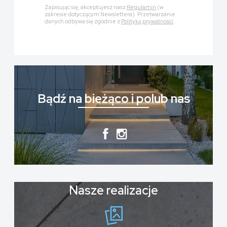
Zapisując się, akceptujesz nasz
Regulamin
(w
zakresie dotyczącym Newslettera). Przetwarzanie
danych odbywa się zgodnie z
Polityką prywatności
.
Bądź na bieżąco i polub nas
Nasze realizacje