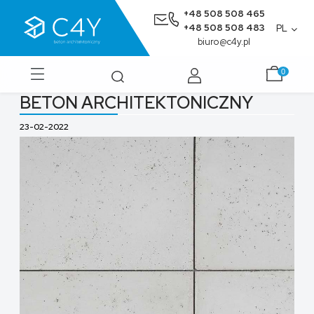
+48 508 508 465
+48 508 508 483
PL
biuro@c4y.pl
BETON ARCHITEKTONICZNY
23-02-2022