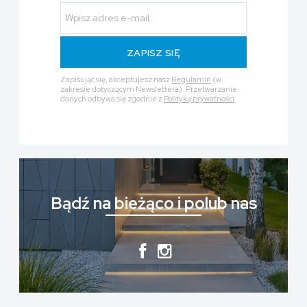
ZAPISZ SIĘ
Zapisując się, akceptujesz nasz
Regulamin
(w
zakresie dotyczącym Newslettera). Przetwarzanie
danych odbywa się zgodnie z
Polityką prywatności
.
Bądź na bieżąco i polub nas