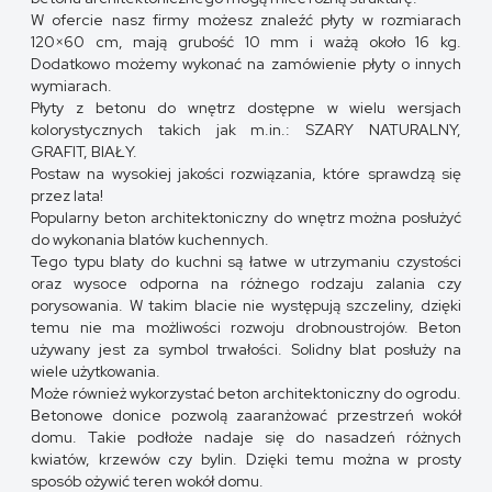
W ofercie nasz firmy możesz znaleźć płyty w rozmiarach
120×60 cm, mają grubość 10 mm i ważą około 16 kg.
Dodatkowo możemy wykonać na zamówienie płyty o innych
wymiarach.
Płyty z betonu do wnętrz dostępne w wielu wersjach
kolorystycznych takich jak m.in.: SZARY NATURALNY,
GRAFIT, BIAŁY.
Postaw na wysokiej jakości rozwiązania, które sprawdzą się
przez lata!
Popularny beton architektoniczny do wnętrz można posłużyć
do wykonania blatów kuchennych.
Tego typu blaty do kuchni są łatwe w utrzymaniu czystości
oraz wysoce odporna na różnego rodzaju zalania czy
porysowania. W takim blacie nie występują szczeliny, dzięki
temu nie ma możliwości rozwoju drobnoustrojów. Beton
używany jest za symbol trwałości. Solidny blat posłuży na
wiele użytkowania.
Może również wykorzystać beton architektoniczny do ogrodu.
Betonowe donice pozwolą zaaranżować przestrzeń wokół
domu. Takie podłoże nadaje się do nasadzeń różnych
kwiatów, krzewów czy bylin. Dzięki temu można w prosty
sposób ożywić teren wokół domu.