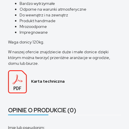
Bardzo wytrzymałe
Odporne na warunki atmosferyczne
Do wewnątrz i na zewnątrz
Produkt handmade
Mrozoodporne
Impregnowane
Waga donicy 120kg.
W naszej ofercie znajdziecie duże i małe donice dzięki
którym można tworzyć przeróżne aranżacje w ogrodzie,
domu lub biurze.
Karta techniczna
OPINIE O PRODUKCIE (0)
Imię lub pseudonim: