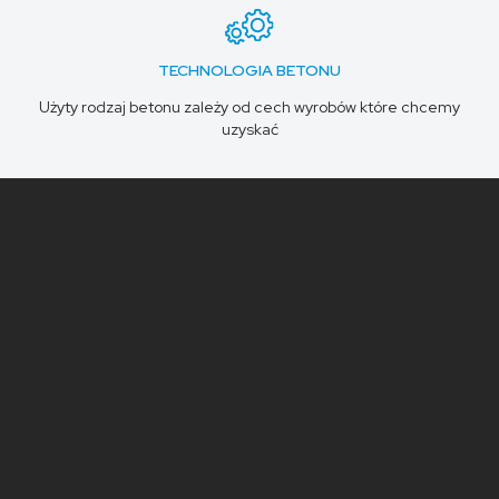
TECHNOLOGIA BETONU
Użyty rodzaj betonu zależy od cech wyrobów które chcemy
uzyskać