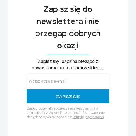
Zapisz się do
newslettera i nie
przegap dobrych
okazji
Zapisz się i bądź na bieżąco z
nowościami
i
promocjami
w sklepie.
ZAPISZ SIĘ
Zapisując się, akceptujesz nasz
Regulamin
(w
zakresie dotyczącym Newslettera). Przetwarzanie
danych odbywa się zgodnie z
Polityką prywatności
.