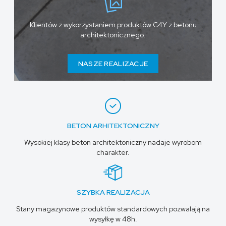
Klientów z wykorzystaniem produktów C4Y z betonu
architektonicznego.
NASZE REALIZACJE
BETON ARHITEKTONICZNY
Wysokiej klasy beton architektoniczny nadaje wyrobom
charakter.
SZYBKA REALIZACJA
Stany magazynowe produktów standardowych pozwalają na
wysyłkę w 48h.