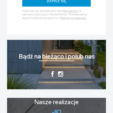
ZAPISZ SIĘ
Zapisując się, akceptujesz nasz
Regulamin
(w
zakresie dotyczącym Newslettera). Przetwarzanie
danych odbywa się zgodnie z
Polityką prywatności
.
Bądź na bieżąco i polub nas
Nasze realizacje