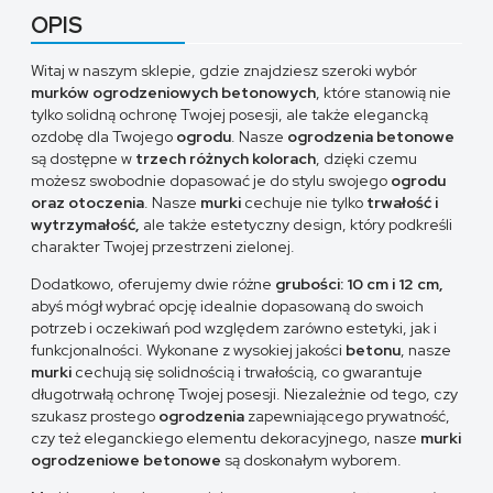
OPIS
Witaj w naszym sklepie, gdzie znajdziesz szeroki wybór
murków ogrodzeniowych betonowych
, które stanowią nie
tylko solidną ochronę Twojej posesji, ale także elegancką
ozdobę dla Twojego
ogrodu
. Nasze
ogrodzenia betonowe
są dostępne w
trzech różnych kolorach
, dzięki czemu
możesz swobodnie dopasować je do stylu swojego
ogrodu
oraz otoczenia
. Nasze
murki
cechuje nie tylko
trwałość i
wytrzymałość,
ale także estetyczny design, który podkreśli
charakter Twojej przestrzeni zielonej.
Dodatkowo, oferujemy dwie różne
grubości: 10 cm i 12 cm,
abyś mógł wybrać opcję idealnie dopasowaną do swoich
potrzeb i oczekiwań pod względem zarówno estetyki, jak i
funkcjonalności. Wykonane z wysokiej jakości
betonu
, nasze
murki
cechują się solidnością i trwałością, co gwarantuje
długotrwałą ochronę Twojej posesji. Niezależnie od tego, czy
szukasz prostego
ogrodzenia
zapewniającego prywatność,
czy też eleganckiego elementu dekoracyjnego, nasze
murki
ogrodzeniowe betonowe
są doskonałym wyborem.