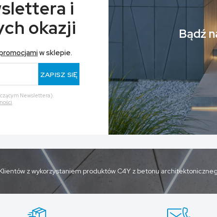
slettera i
ch okazji
Bądź na
promocjami
w sklepie.
ZAPISZ SIĘ
yczącym Newslettera).
ności
.
Klientów z wykorzystaniem produktów C4Y z betonu architektoniczne