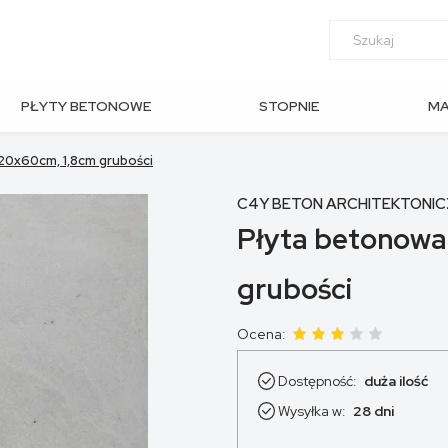
PŁYTY BETONOWE
STOPNIE
M
OGRODOWE
SCHODOWE
AR
20x60cm, 1,8cm grubości
C4Y BETON ARCHITEKTONIC
Płyta betonowa
grubości
Ocena:
Dostępność:
duża ilość
Wysyłka w:
28 dni