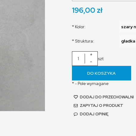
196,00 zł
*
Kolor:
*
Struktura:
+
szt
-
DO KOSZYKA
*
- Pole wymagane
DODAJ DO PRZECHOWALNI
ZAPYTAJ O PRODUKT
DODAJ OPINIĘ