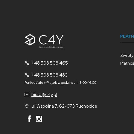
PŁATN
Zwroty
+48 508 508 465
Płatnoś
+48 508 508 483
Poniedziałek-Piątek w godzinach: 8:00-16:00
biuro@c4y.pl
ul. Wspólna 7, 62-073 Ruchocice