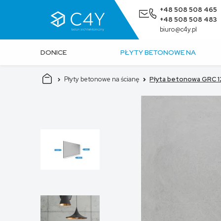
+48 508 508 465
+48 508 508 483
biuro@c4y.pl
DONICE
PŁYTY BETONOWE NA
BETONOWE
ŚCIANĘ
Płyty betonowe na ścianę
Płyta betonowa GRC 1