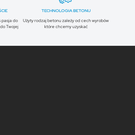
CIE
TECHNOLOGIA BETONU
s pasja do
Użyty rodzaj betonu zależy od cech wyrobów
do Twojej
które chcemy uzyskać