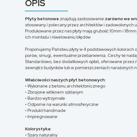
OPIS
Płyty betonowe
znajdują zastosowanie
zarówno we wnę
stosowany i polecany przez architektów i zadowolonych 
Produkowane przez nas płyty mają grubość
10mm
i
18mm
ich montażu i niwelowaniu błędów.
Proponujemy Państwu płyty w 4 podstawowych kolorach ora
porów, smugi, ewentualne przebarwienia. Cechy te nadają
Standardowo, bez dodatkowych opłat, oferowane przez 
zewnątrz budynków lub w pomieszczeniach narażonych na
Właściwości naszych płyt betonowych:
• Wykonane z betonu architektonicznego
• Zbrojone włóknem szklanym
• Bardzo wytrzymałe
• Odporne na warunki atmosferyczne
• Produkt
handmade
• Impregnowane
Kolorystyka:
• Szary naturalny