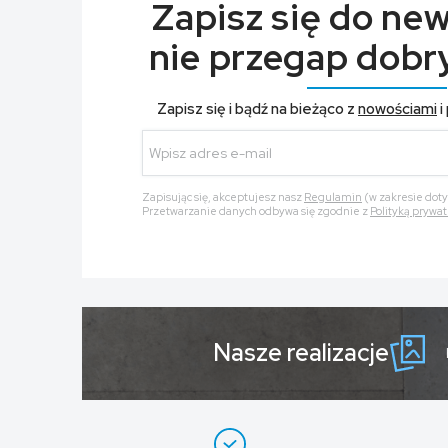
Zapisz się do new
nie przegap dobry
Zapisz się i bądź na bieżąco z
nowościami
i
Zapisując się, akceptujesz nasz
Regulamin
(w zakresie dot
Przetwarzanie danych odbywa się zgodnie z
Polityką prywat
Nasze realizacje