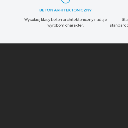
BETON ARHITEKTONICZNY
Wysokiej klasy beton architektoniczny nadaje
St
wyrobom charakter.
standardo