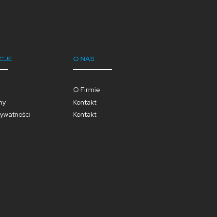
CJE
O NAS
O Firmie
ny
Kontakt
rywatności
Kontakt