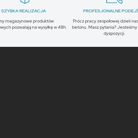
SZYBKA REALIZACJA
PROFESJONALNE PODEJŚ
any magazynowe produktów
Prócz pracy zespołowej dzieli na
wych pozwalają na wysyłkę w 48h.
betonu. Masz pytania? Jesteśmy 
dyspozycji.