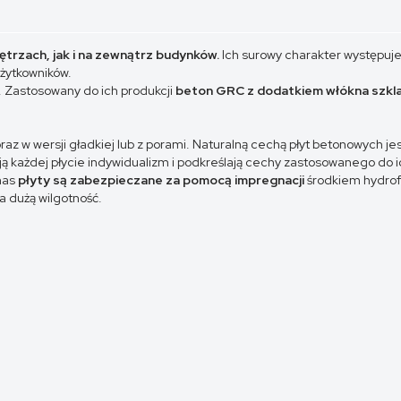
trzach, jak i na zewnątrz budynków.
Ich surowy charakter występuje
użytkowników.
. Zastosowany do ich produkcji
beton
GRC
z dodatkiem włókna szkl
z w wersji gładkiej lub z porami. Naturalną cechą płyt betonowych jes
 każdej płycie indywidualizm i podkreślają cechy zastosowanego do ic
nas
płyty są zabezpieczane za pomocą impregnacji
środkiem hydrof
 dużą wilgotność.