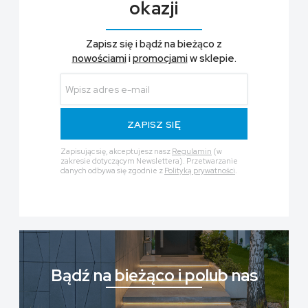
okazji
Zapisz się i bądź na bieżąco z
nowościami
i
promocjami
w sklepie.
ZAPISZ SIĘ
Zapisując się, akceptujesz nasz
Regulamin
(w
zakresie dotyczącym Newslettera). Przetwarzanie
danych odbywa się zgodnie z
Polityką prywatności
.
Bądź na bieżąco i polub nas