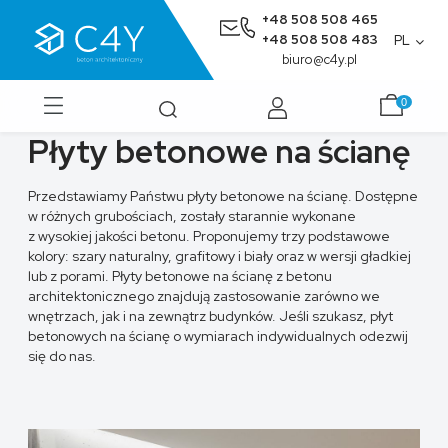
+48 508 508 465
+48 508 508 483
PL
biuro@c4y.pl
Płyty betonowe na ścianę
Przedstawiamy Państwu płyty betonowe na ścianę. Dostępne
w różnych
grubościach, zostały starannie wykonane
z wysokiej jakości betonu. Proponujemy trzy podstawowe
kolory: szary naturalny, grafitowy i biały oraz w wersji gładkiej
lub z porami. Płyty betonowe na ścianę z betonu
architektonicznego znajdują zastosowanie zarówno we
wnętrzach, jak i na zewnątrz budynków. Jeśli szukasz, płyt
betonowych na ścianę o wymiarach indywidualnych odezwij
się do nas.