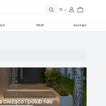
PL
AŁA
MUR
Kontakt
CHITEKTURA
OGRODZENIOWY
 bieżąco i polub nas