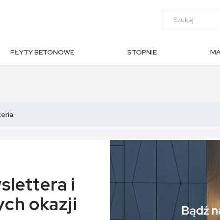
PŁYTY BETONOWE
STOPNIE
M
OGRODOWE
SCHODOWE
AR
eria.
slettera i
ch okazji
Bądź na