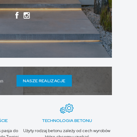
go.
NASZE REALIZACJE
CIE
TECHNOLOGIA BETONU
s pasja do
Użyty rodzaj betonu zależy od cech wyrobów
do Twojej
które chcemy uzyskać