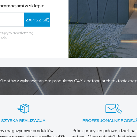
promocjami
w sklepie.
ZAPISZ SIĘ
yczącym Newslettera).
ności
.
Klientów z wykorzystaniem produktów C4Y z betonu architektoniczne
SZYBKA REALIZACJA
PROFESJONALNE PODEJŚ
any magazynowe produktów
Prócz pracy zespołowej dzieli na
wych pozwalają na wysyłkę w 48h.
betonu. Masz pytania? Jesteśmy 