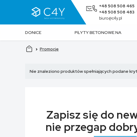
+48 508 508 465
+48 508 508 483
biuro@c4y.pl
DONICE
PŁYTY BETONOWE NA
BETONOWE
ŚCIANĘ
Promocje
Nie znaleziono produktów spełniających podane kryt
Zapisz się do new
nie przegap dobry