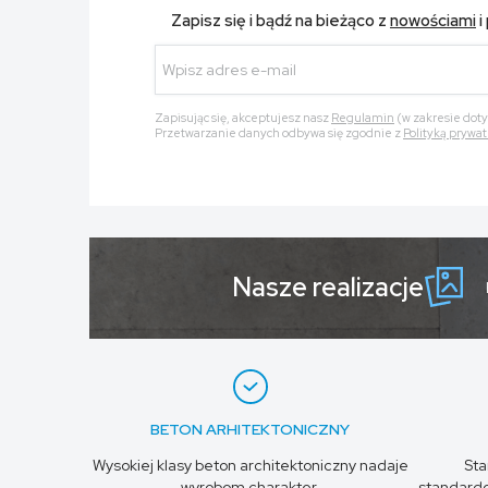
Zapisz się i bądź na bieżąco z
nowościami
i
Zapisując się, akceptujesz nasz
Regulamin
(w zakresie dot
Przetwarzanie danych odbywa się zgodnie z
Polityką prywat
Nasze realizacje
BETON ARHITEKTONICZNY
Wysokiej klasy beton architektoniczny nadaje
St
wyrobom charakter.
standardo